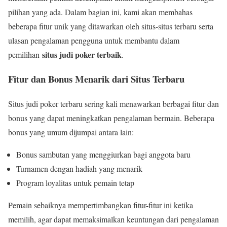
pilihan yang ada. Dalam bagian ini, kami akan membahas
beberapa fitur unik yang ditawarkan oleh situs-situs terbaru serta
ulasan pengalaman pengguna untuk membantu dalam
situs judi poker terbaik
pemilihan
.
Fitur dan Bonus Menarik dari Situs Terbaru
Situs judi poker terbaru sering kali menawarkan berbagai fitur dan
bonus yang dapat meningkatkan pengalaman bermain. Beberapa
bonus yang umum dijumpai antara lain:
Bonus sambutan yang menggiurkan bagi anggota baru
Turnamen dengan hadiah yang menarik
Program loyalitas untuk pemain tetap
Pemain sebaiknya mempertimbangkan fitur-fitur ini ketika
memilih, agar dapat memaksimalkan keuntungan dari pengalaman