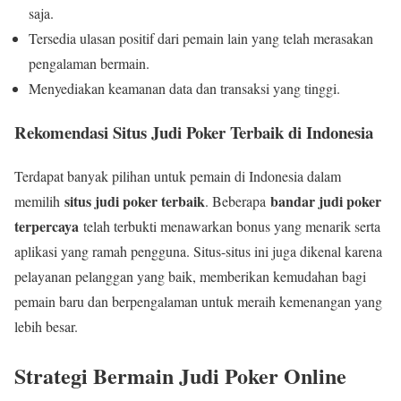
saja.
Tersedia ulasan positif dari pemain lain yang telah merasakan
pengalaman bermain.
Menyediakan keamanan data dan transaksi yang tinggi.
Rekomendasi Situs Judi Poker Terbaik di Indonesia
Terdapat banyak pilihan untuk pemain di Indonesia dalam
situs judi poker terbaik
bandar judi poker
memilih
. Beberapa
terpercaya
telah terbukti menawarkan bonus yang menarik serta
aplikasi yang ramah pengguna. Situs-situs ini juga dikenal karena
pelayanan pelanggan yang baik, memberikan kemudahan bagi
pemain baru dan berpengalaman untuk meraih kemenangan yang
lebih besar.
Strategi Bermain Judi Poker Online