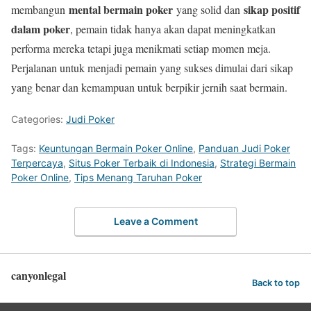
mental bermain poker
sikap positif
membangun
yang solid dan
dalam poker
, pemain tidak hanya akan dapat meningkatkan
performa mereka tetapi juga menikmati setiap momen meja.
Perjalanan untuk menjadi pemain yang sukses dimulai dari sikap
yang benar dan kemampuan untuk berpikir jernih saat bermain.
Categories:
Judi Poker
Tags:
Keuntungan Bermain Poker Online
,
Panduan Judi Poker
Terpercaya
,
Situs Poker Terbaik di Indonesia
,
Strategi Bermain
Poker Online
,
Tips Menang Taruhan Poker
Leave a Comment
canyonlegal
Back to top