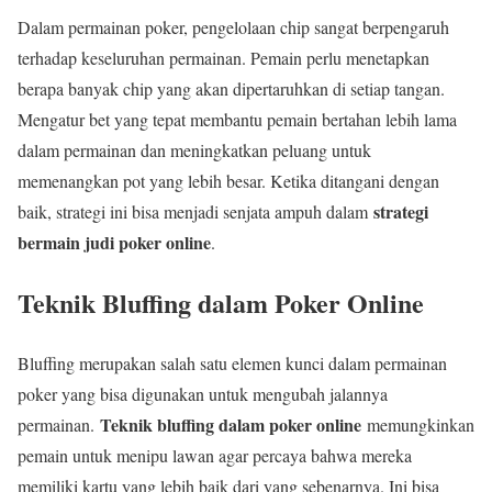
Dalam permainan poker, pengelolaan chip sangat berpengaruh
terhadap keseluruhan permainan. Pemain perlu menetapkan
berapa banyak chip yang akan dipertaruhkan di setiap tangan.
Mengatur bet yang tepat membantu pemain bertahan lebih lama
dalam permainan dan meningkatkan peluang untuk
memenangkan pot yang lebih besar. Ketika ditangani dengan
strategi
baik, strategi ini bisa menjadi senjata ampuh dalam
bermain judi poker online
.
Teknik Bluffing dalam Poker Online
Bluffing merupakan salah satu elemen kunci dalam permainan
poker yang bisa digunakan untuk mengubah jalannya
Teknik bluffing dalam poker online
permainan.
memungkinkan
pemain untuk menipu lawan agar percaya bahwa mereka
memiliki kartu yang lebih baik dari yang sebenarnya. Ini bisa