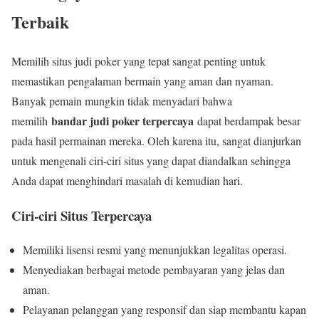
Terbaik
Memilih situs judi poker yang tepat sangat penting untuk
memastikan pengalaman bermain yang aman dan nyaman.
Banyak pemain mungkin tidak menyadari bahwa
bandar judi poker terpercaya
memilih
dapat berdampak besar
pada hasil permainan mereka. Oleh karena itu, sangat dianjurkan
untuk mengenali ciri-ciri situs yang dapat diandalkan sehingga
Anda dapat menghindari masalah di kemudian hari.
Ciri-ciri Situs Terpercaya
Memiliki lisensi resmi yang menunjukkan legalitas operasi.
Menyediakan berbagai metode pembayaran yang jelas dan
aman.
Pelayanan pelanggan yang responsif dan siap membantu kapan