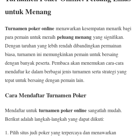
untuk Menang
Turnamen poker online
menawarkan kesempatan menarik bagi
peluang menang
para pemain untuk meraih
yang signifikan.
Dengan taruhan yang lebih rendah dibandingkan permainan
biasa, turnamen ini memungkinkan pemain untuk bersaing
dengan banyak peserta. Pembaca akan menemukan cara-cara
mendaftar ke dalam berbagai jenis turnamen serta strategi yang
tepat untuk bersaing dengan pemain lain.
Cara Mendaftar Turnamen Poker
turnamen poker online
Mendaftar untuk
sangatlah mudah.
Berikut adalah langkah-langkah yang dapat diikuti:
Pilih situs judi poker yang terpercaya dan menawarkan