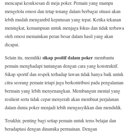
mencapai kesuksesan di meja poker. Pemain yang mampu
mengelola emosi dan tetap tenang dalam berbagai situasi akan
lebih mudah mengambil keputusan yang tepat. Ketika tekanan
meningkat, kemampuan untuk menjaga fokus dan tidak terbawa
oleh emosi memainkan peran besar dalam hasil yang akan
dicapai.
sikap positif dalam poker
Selain itu, memiliki
membantu
pemain menghadapi tantangan dengan cara yang konstruktif.
Sikap sportif dan respek terhadap lawan tidak hanya baik untuk
citra seorang pemain tetapi juga berkontribusi pada pengalaman
bermain yang lebih menyenangkan. Membangun mental yang
resilient serta tidak cepat menyerah akan membuat perjalanan
dalam dunia poker menjadi lebih mengasyikkan dan mendidik.
Terakhir, penting bagi setiap pemain untuk terus belajar dan
beradaptasi dengan dinamika permainan. Dengan