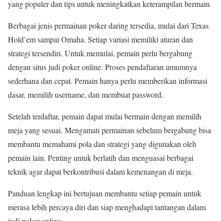
yang populer dan tips untuk meningkatkan keterampilan bermain.
Berbagai jenis permainan poker daring tersedia, mulai dari Texas
Hold’em sampai Omaha. Setiap variasi memiliki aturan dan
strategi tersendiri. Untuk memulai, pemain perlu bergabung
dengan situs judi poker online. Proses pendaftaran umumnya
sederhana dan cepat. Pemain hanya perlu memberikan informasi
dasar, memilih username, dan membuat password.
Setelah terdaftar, pemain dapat mulai bermain dengan memilih
meja yang sesuai. Mengamati permainan sebelum bergabung bisa
membantu memahami pola dan strategi yang digunakan oleh
pemain lain. Penting untuk berlatih dan menguasai berbagai
teknik agar dapat berkontribusi dalam kemenangan di meja.
Panduan lengkap ini bertujuan membantu setiap pemain untuk
merasa lebih percaya diri dan siap menghadapi tantangan dalam
judi poker online.