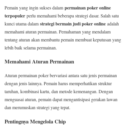
permainan poker online
Pemain yang ingin sukses dalam
terpopuler
perlu memahami beberapa strategi dasar. Salah satu
strategi bermain judi poker online
kunci utama dalam
adalah
memahami aturan permainan. Pemahaman yang mendalam
tentang aturan akan membantu pemain membuat keputusan yang
lebih baik selama permainan.
Memahami Aturan Permainan
Aturan permainan poker bervariasi antara satu jenis permainan
dengan jenis lainnya. Pemain harus memperhatikan struktur
taruhan, kombinasi kartu, dan metode kemenangan. Dengan
menguasai aturan, pemain dapat mengantisipasi gerakan lawan
dan merumuskan strategi yang tepat.
Pentingnya Mengelola Chip