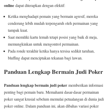
online
dapat diterapkan dengan efektif:
Ketika menghadapi pemain yang bermain agresif, mereka
cenderung lebih mudah terpengaruh oleh permainan yang
tampak kuat.
Saat memiliki kartu lemah tetapi posisi yang baik di meja,
memungkinkan untuk mengontrol permainan.
Pada ronde terakhir ketika hanya tersisa sedikit taruhan,
bluffing dapat menciptakan tekanan bagi lawan.
Panduan Lengkap Bermain Judi Poker
Panduan lengkap bermain judi poker
memberikan informasi
penting bagi pemain baru. Memahami dasar-dasar permainan
poker sangat krusial sebelum memulai petualangan di dunia judi
poker online. Dalam panduan ini, akan dibahas variasi poker