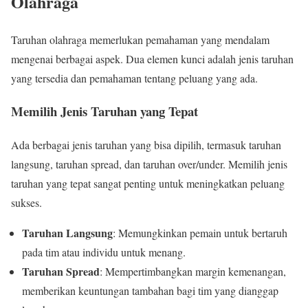
Olahraga
Taruhan olahraga memerlukan pemahaman yang mendalam
mengenai berbagai aspek. Dua elemen kunci adalah jenis taruhan
yang tersedia dan pemahaman tentang peluang yang ada.
Memilih Jenis Taruhan yang Tepat
Ada berbagai jenis taruhan yang bisa dipilih, termasuk taruhan
langsung, taruhan spread, dan taruhan over/under. Memilih jenis
taruhan yang tepat sangat penting untuk meningkatkan peluang
sukses.
Taruhan Langsung
: Memungkinkan pemain untuk bertaruh
pada tim atau individu untuk menang.
Taruhan Spread
: Mempertimbangkan margin kemenangan,
memberikan keuntungan tambahan bagi tim yang dianggap