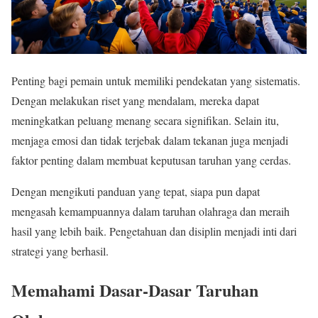
Penting bagi pemain untuk memiliki pendekatan yang sistematis.
Dengan melakukan riset yang mendalam, mereka dapat
meningkatkan peluang menang secara signifikan. Selain itu,
menjaga emosi dan tidak terjebak dalam tekanan juga menjadi
faktor penting dalam membuat keputusan taruhan yang cerdas.
Dengan mengikuti panduan yang tepat, siapa pun dapat
mengasah kemampuannya dalam taruhan olahraga dan meraih
hasil yang lebih baik. Pengetahuan dan disiplin menjadi inti dari
strategi yang berhasil.
Memahami Dasar-Dasar Taruhan