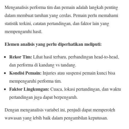
Menganalisis performa tim dan pemain adalah langkah penting
dalam membuat taruhan yang cerdas. Pemain perlu memahami
statistik terkini, catatan pertandingan, dan faktor lain yang
mempengaruhi hasil.
Elemen analisis yang perlu diperhatikan meliputi:
Rekor Tim:
Lihat hasil terbaru, perbandingan head-to-head,
dan performa di kandang vs tandang.
Kondisi Pemain:
Injuries atau suspensi pemain kunci bisa
mempengaruhi performa tim.
Faktor Lingkungan:
Cuaca, lokasi pertandingan, dan waktu
pertandingan juga dapat berpengaruh.
Dengan menganalisis variabel ini, penjudi dapat memperoleh
wawasan yang lebih baik dalam pengambilan keputusan.