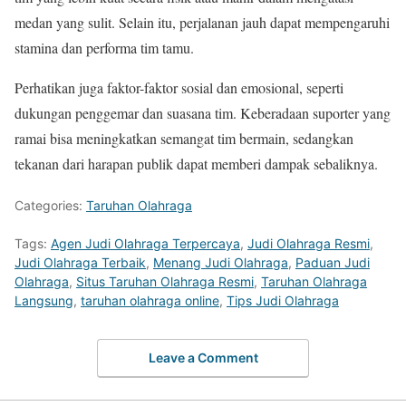
medan yang sulit. Selain itu, perjalanan jauh dapat mempengaruhi
stamina dan performa tim tamu.
Perhatikan juga faktor-faktor sosial dan emosional, seperti
dukungan penggemar dan suasana tim. Keberadaan suporter yang
ramai bisa meningkatkan semangat tim bermain, sedangkan
tekanan dari harapan publik dapat memberi dampak sebaliknya.
Categories:
Taruhan Olahraga
Tags:
Agen Judi Olahraga Terpercaya
,
Judi Olahraga Resmi
,
Judi Olahraga Terbaik
,
Menang Judi Olahraga
,
Paduan Judi
Olahraga
,
Situs Taruhan Olahraga Resmi
,
Taruhan Olahraga
Langsung
,
taruhan olahraga online
,
Tips Judi Olahraga
Leave a Comment