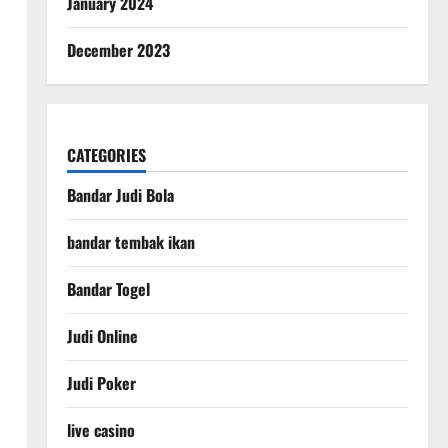
January 2024
December 2023
CATEGORIES
Bandar Judi Bola
bandar tembak ikan
Bandar Togel
Judi Online
Judi Poker
live casino