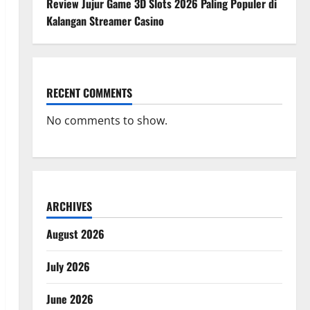
Review Jujur Game 3D Slots 2026 Paling Populer di
Kalangan Streamer Casino
RECENT COMMENTS
No comments to show.
ARCHIVES
August 2026
July 2026
June 2026