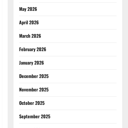
May 2026
April 2026
March 2026
February 2026
January 2026
December 2025
November 2025
October 2025
September 2025