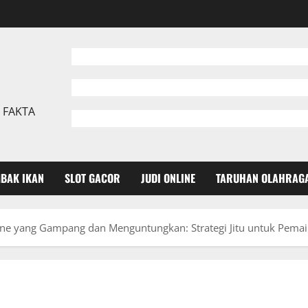
 FAKTA
BAK IKAN
SLOT GACOR
JUDI ONLINE
TARUHAN OLAHRAG
ine yang Gampang dan Menguntungkan: Strategi Jitu untuk Pema