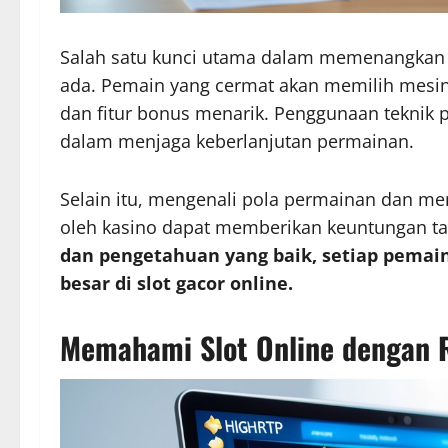
Salah satu kunci utama dalam memenangkan 
ada. Pemain yang cermat akan memilih mesin 
dan fitur bonus menarik. Penggunaan teknik 
dalam menjaga keberlanjutan permainan.
Selain itu, mengenali pola permainan dan m
oleh kasino dapat memberikan keuntungan 
dan pengetahuan yang baik, setiap pemai
besar di slot gacor online.
Memahami Slot Online dengan R