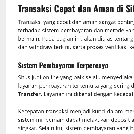
Transaksi Cepat dan Aman di Si
Transaksi yang cepat dan aman sangat pentin
terhadap sistem pembayaran dan metode ya
bermain. Pada bagian ini, akan diulas tenta
dan withdraw terkini, serta proses verifikasi
Sistem Pembayaran Terpercaya
Situs judi online yang baik selalu menyedia
layanan pembayaran terkemuka yang sering 
Transfer
. Layanan ini dikenal dengan kecep
Kecepatan transaksi menjadi kunci dalam 
sistem ini, pemain dapat melakukan deposit
singkat. Selain itu, sistem pembayaran yang h