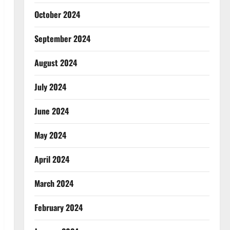
October 2024
September 2024
August 2024
July 2024
June 2024
May 2024
April 2024
March 2024
February 2024