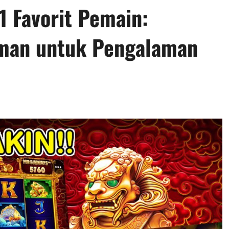
1 Favorit Pemain:
Aman untuk Pengalaman