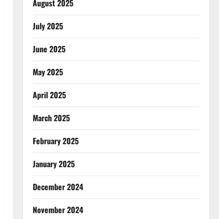
August 2025
July 2025
June 2025
May 2025
April 2025
March 2025
February 2025
January 2025
December 2024
November 2024