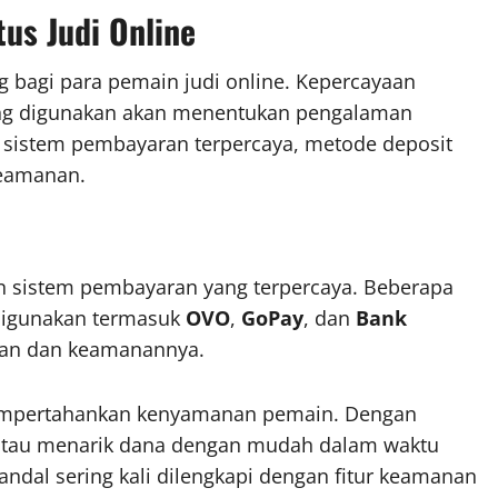
tus Judi Online
g bagi para pemain judi online. Kepercayaan
ng digunakan akan menentukan pengalaman
ng sistem pembayaran terpercaya, metode deposit
 keamanan.
kan sistem pembayaran yang terpercaya. Beberapa
digunakan termasuk
OVO
,
GoPay
, dan
Bank
atan dan keamanannya.
mempertahankan kenyamanan pemain. Dengan
 atau menarik dana dengan mudah dalam waktu
andal sering kali dilengkapi dengan fitur keamanan