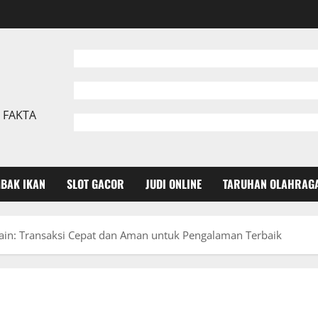
 FAKTA
BAK IKAN
SLOT GACOR
JUDI ONLINE
TARUHAN OLAHRAG
main: Transaksi Cepat dan Aman untuk Pengalaman Terbaik