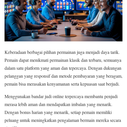
Keberadaan berbagai pilihan permainan juga menjadi daya tarik.
Pemain dapat menikmati permainan klasik dan terbaru, semuanya
dalam satu platform yang aman dan tepercaya. Dengan dukungan
pelanggan yang responsif dan metode pembayaran yang beragam,
pemain bisa merasakan kenyamanan serta kepuasan saat berjudi.
Menggunakan bandar judi online terpercaya membantu penjudi
merasa lebih aman dan mendapatkan imbalan yang menarik.
Dengan bonus harian yang menarik, setiap pemain memiliki
peluang untuk meningkatkan pengalaman bermain mereka secara