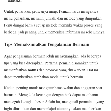
transaksi.
Untuk penarikan, prosesnya mirip. Pemain harus mengakses
menu penarikan, memilih jumlah, dan metode yang diinginkan.
Perlu diingat bahwa setiap metode memiliki waktu proses yang
berbeda, jadi penting untuk memeriksa informasi ini sebelumnya.
Tips Memaksimalkan Pengalaman Bermain
Agar pengalaman bermain lebih menyenangkan, ada beberapa
tips yang bisa diterapkan. Pertama, pemain disarankan untuk
bonus
memanfaatkan
dan promosi yang ditawarkan. Hal ini
dapat memberikan tambahan modal untuk bermain.
Kedua, penting untuk mengatur batas waktu dan anggaran saat
bermain. Mengelola keuangan dengan baik dapat membantu
mencegah kerugian besar. Selain itu, mengenali permainan yang
ingin dimainkan dan mempelajari aturannya akan memberikan