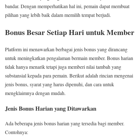
bandar. Dengan memperhatikan hal ini, pemain dapat membuat
pilihan yang lebih baik dalam memilih tempat berjudi.
Bonus Besar Setiap Hari untuk Member
Platform ini menawarkan berbagai jenis bonus yang dirancang
untuk meningkatkan pengalaman bermain member. Bonus harian
tidak hanya menarik tetapi juga memberi nilai tambah yang
substansial kepada para pemain. Berikut adalah rincian mengenai
jenis bonus, syarat yang harus dipenuhi, dan cara untuk
mengklaimnya dengan mudah.
Jenis Bonus Harian yang Ditawarkan
Ada beberapa jenis bonus harian yang tersedia bagi member.
Contohnya: