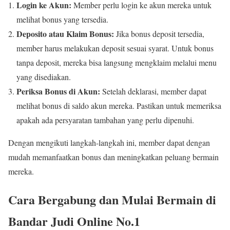
Login ke Akun:
Member perlu login ke akun mereka untuk
melihat bonus yang tersedia.
Deposito atau Klaim Bonus:
Jika bonus deposit tersedia,
member harus melakukan deposit sesuai syarat. Untuk bonus
tanpa deposit, mereka bisa langsung mengklaim melalui menu
yang disediakan.
Periksa Bonus di Akun:
Setelah deklarasi, member dapat
melihat bonus di saldo akun mereka. Pastikan untuk memeriksa
apakah ada persyaratan tambahan yang perlu dipenuhi.
Dengan mengikuti langkah-langkah ini, member dapat dengan
mudah memanfaatkan bonus dan meningkatkan peluang bermain
mereka.
Cara Bergabung dan Mulai Bermain di
Bandar Judi Online No.1