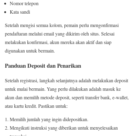
Nomor telepon
Kata sandi
Setelah mengisi semua kolom, pemain perlu mengonfirmasi
pendaftaran melalui email yang dikirim oleh situs. Selesai
melakukan konfirmasi, akun mereka akan aktif dan siap
digunakan untuk bermain.
Panduan Deposit dan Penarikan
Setelah registrasi, langkah selanjutnya adalah melakukan deposit
untuk mulai bermain. Yang perlu dilakukan adalah masuk ke
akun dan memilih metode deposit, seperti transfer bank, e-wallet,
atau kartu kredit. Pastikan untuk:
Memilih jumlah yang ingin didepositkan.
Mengikuti instruksi yang diberikan untuk menyelesaikan