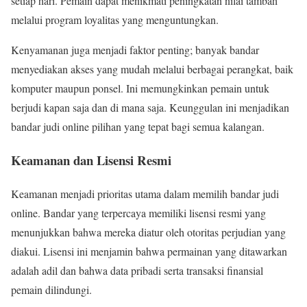
setiap hari. Pemain dapat menikmati peningkatan nilai tambah
melalui program loyalitas yang menguntungkan.
Kenyamanan juga menjadi faktor penting; banyak bandar
menyediakan akses yang mudah melalui berbagai perangkat, baik
komputer maupun ponsel. Ini memungkinkan pemain untuk
berjudi kapan saja dan di mana saja. Keunggulan ini menjadikan
bandar judi online pilihan yang tepat bagi semua kalangan.
Keamanan dan Lisensi Resmi
Keamanan menjadi prioritas utama dalam memilih bandar judi
online. Bandar yang terpercaya memiliki lisensi resmi yang
menunjukkan bahwa mereka diatur oleh otoritas perjudian yang
diakui. Lisensi ini menjamin bahwa permainan yang ditawarkan
adalah adil dan bahwa data pribadi serta transaksi finansial
pemain dilindungi.