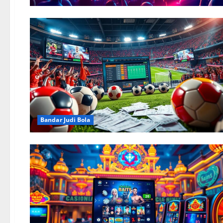
Bandar Judi Bola