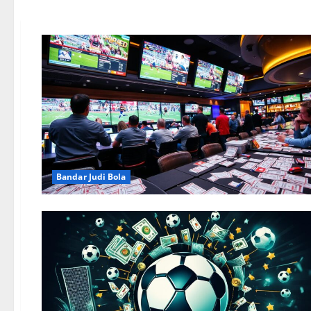
Bandar Judi Bola