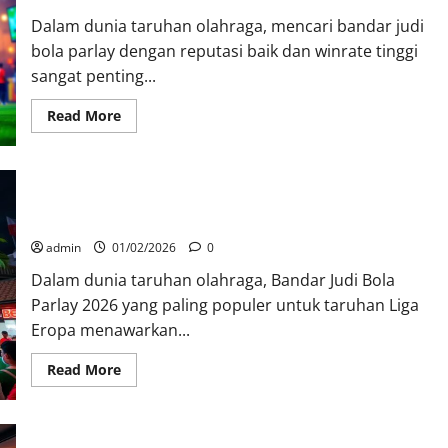
Pasaran
Terlengkap
Dalam dunia taruhan olahraga, mencari bandar judi
dan
Bonus
bola parlay dengan reputasi baik dan winrate tinggi
Menarik
sangat penting...
Read
Read More
more
about
Daftar
Bandar
Judi
Bandar Judi Bola Parlay 2026 Paling Populer untuk Taruhan
Bola
Parlay
Liga Eropa yang Menguntungkan
Terbaik
2026
admin
01/02/2026
0
dengan
Winrate
Dalam dunia taruhan olahraga, Bandar Judi Bola
Tinggi
untuk
Parlay 2026 yang paling populer untuk taruhan Liga
Pemain
Cerdas
Eropa menawarkan...
Read
Read More
more
about
Bandar
Judi
Bola