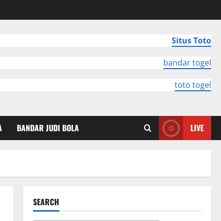
Situs Toto
bandar togel
toto togel
A
BANDAR JUDI BOLA
LIVE
SEARCH