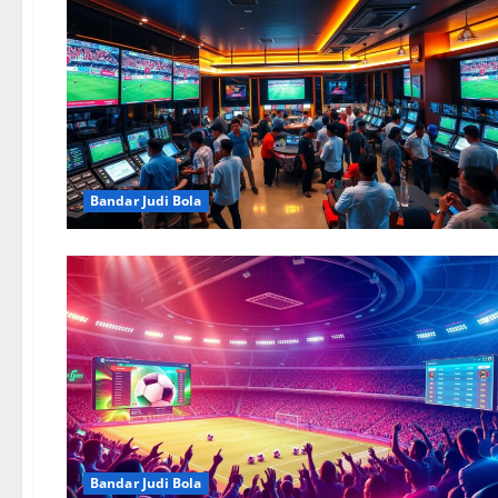
Bandar Judi Bola
Bandar Judi Bola