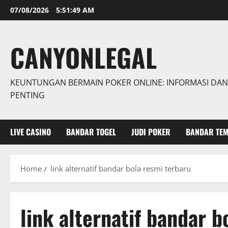
Skip
07/08/2026
5:51:50 AM
to
content
CANYONLEGAL
KEUNTUNGAN BERMAIN POKER ONLINE: INFORMASI DAN
PENTING
LIVE CASINO
BANDAR TOGEL
JUDI POKER
BANDAR TEM
Home
link alternatif bandar bola resmi terbaru
link alternatif bandar b