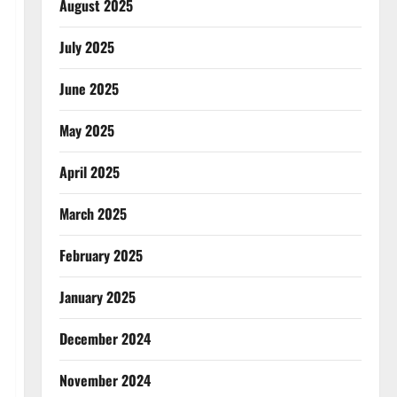
August 2025
July 2025
June 2025
May 2025
April 2025
March 2025
February 2025
January 2025
December 2024
November 2024