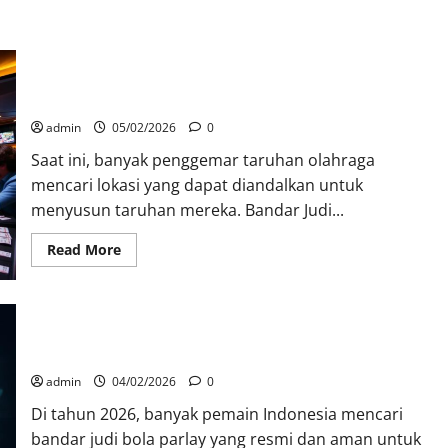
Bandar Judi Bola Parlay Terpercaya 2026: Odds Tinggi dan
Pembayaran Cepat
admin
05/02/2026
0
Saat ini, banyak penggemar taruhan olahraga
mencari lokasi yang dapat diandalkan untuk
menyusun taruhan mereka. Bandar Judi...
Read
Read More
more
about
Bandar
Judi
Bola
Rekomendasi Bandar Judi Bola Parlay 2026 Resmi dan Aman
Parlay
Terpercaya
untuk Pemain Indonesia
2026:
Odds
admin
04/02/2026
0
Tinggi
dan
Di tahun 2026, banyak pemain Indonesia mencari
Pembayaran
Cepat
bandar judi bola parlay yang resmi dan aman untuk