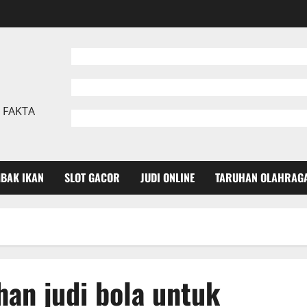
 FAKTA
BAK IKAN
SLOT GACOR
JUDI ONLINE
TARUHAN OLAHRAG
han judi bola untuk