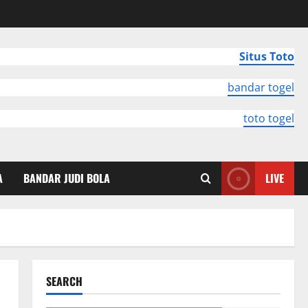
Situs Toto
bandar togel
toto togel
A
BANDAR JUDI BOLA
LIVE
SEARCH