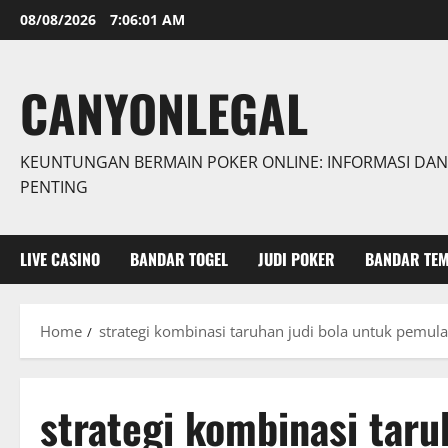
Skip
08/08/2026
7:06:02 AM
to
content
CANYONLEGAL
KEUNTUNGAN BERMAIN POKER ONLINE: INFORMASI DAN
PENTING
LIVE CASINO
BANDAR TOGEL
JUDI POKER
BANDAR TEM
Home
strategi kombinasi taruhan judi bola untuk pemula
strategi kombinasi taru