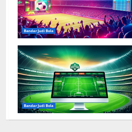
Bandar Judi Bola
Bandar Judi Bola