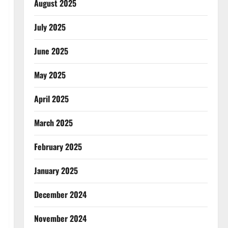
August 2025
July 2025
June 2025
May 2025
April 2025
March 2025
February 2025
January 2025
December 2024
November 2024