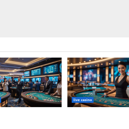
Untuk
Taruhan
Parlay
Dan
Mix
Parlay
yang
Menguntungkan
live casino
i Bandar Live Casino Resmi
Situs Live Casino Online Ter
 Indonesia Hari Ini: Panduan
2026 dengan Dealer Cantik P