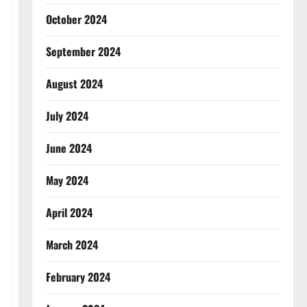
October 2024
September 2024
August 2024
July 2024
June 2024
May 2024
April 2024
March 2024
February 2024