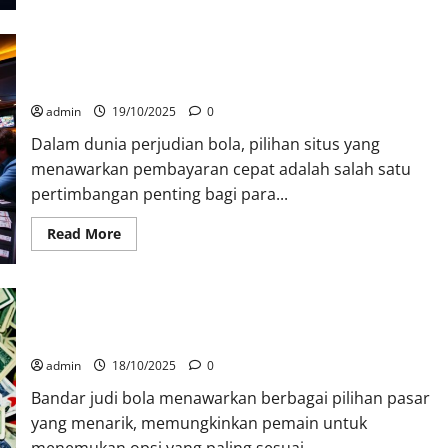
about
Situs
Judi
Bola
Daftar Situs Bandar Judi Bola Dengan Pembayaran Cepat dan
Online
Terpercaya
Aman
Dengan
Bonus
admin
19/10/2025
0
Menarik
untuk
Dalam dunia perjudian bola, pilihan situs yang
Pemain
Cerdas
menawarkan pembayaran cepat adalah salah satu
pertimbangan penting bagi para...
Read
Read More
more
about
Daftar
Situs
Bandar
Bandar Judi Bola Dengan Banyak Pilihan Pasaran Untuk
Judi
Bola
Pengalaman Taruhan yang Optimal
Dengan
Pembayaran
admin
18/10/2025
0
Cepat
dan
Bandar judi bola menawarkan berbagai pilihan pasar
Aman
yang menarik, memungkinkan pemain untuk