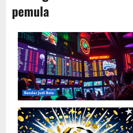
pemula
Bandar Judi Bola