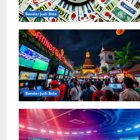
Bandar Judi Bola
Bandar Judi Bola