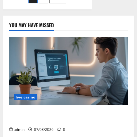
Posts
Terpercaya
Dengan
pagination
Sistem
Keamanan
Terbaik
YOU MAY HAVE MISSED
di
Tahun
2025
live casino
Cara Daftar Akun Live Casino 2026 Tanpa Ribet dan
Aman: Panduan Lengkap Untuk Pemain Baru
admin
07/08/2026
0