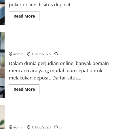
Pengalaman
poker online di situs deposit...
Bermain
yang
Optimal
Read
Read More
more
about
Strategi
Menang
Poker
Daftar Situs Poker Online Deposit Dana Tanpa Ribet: Pilihan
Online
di
Terbaik untuk Pengalaman Permainan Anda
Situs
Deposit
admin
02/06/2026
0
Dana
Terpercaya
Dalam dunia perjudian online, banyak pemain
untuk
Pemain
mencari cara yang mudah dan cepat untuk
Berpengalaman
melakukan deposit. Daftar situs...
Read
Read More
more
about
Daftar
Situs
Poker
Poker Online Deposit Dana: Panduan Daftar dan Klaim Promo
Online
Deposit
Terbaru
Dana
Tanpa
admin
01/06/2026
0