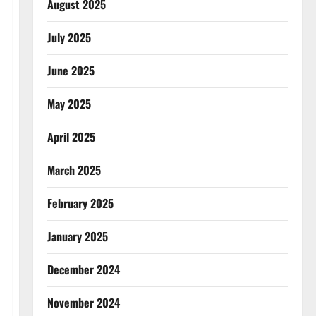
August 2025
July 2025
June 2025
May 2025
April 2025
March 2025
February 2025
January 2025
December 2024
November 2024