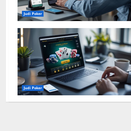
Judi Poker
Judi Poker