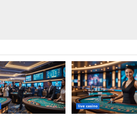
Temukan
Pilihan
Terbaik
untuk
Para
Pemain
live casino
i Bandar Live Casino Resmi
Situs Live Casino Online Ter
 Indonesia Hari Ini: Panduan
2026 dengan Dealer Cantik P