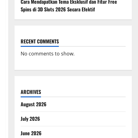
Cara Mendapatkan Tema Eksklusif dan Fitur Free
Spins di 3D Slots 2026 Secara Efektif
RECENT COMMENTS
No comments to show.
ARCHIVES
August 2026
July 2026
June 2026