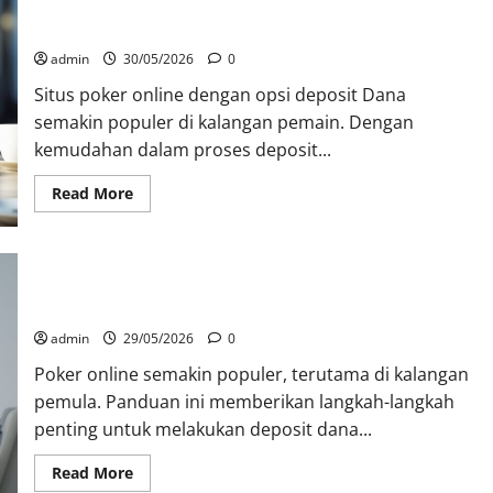
Situs Poker Online Deposit Dana: Ulasan, Bonus, dan Payout
Step
Cara
Cepat
Deposit
Dana
admin
30/05/2026
0
di
Situs
Situs poker online dengan opsi deposit Dana
Poker
Online
semakin populer di kalangan pemain. Dengan
dengan
Mudah
kemudahan dalam proses deposit...
dan
Aman
Read
Read More
more
about
Situs
Poker
Online
Panduan Lengkap Poker Online Deposit Dana untuk Pemula:
Deposit
Dana:
Cara Memulai dan Menang di Meja Virtual
Ulasan,
Bonus,
admin
29/05/2026
0
dan
Payout
Poker online semakin populer, terutama di kalangan
Cepat
pemula. Panduan ini memberikan langkah-langkah
penting untuk melakukan deposit dana...
Read
Read More
more