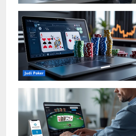
Judi Poker