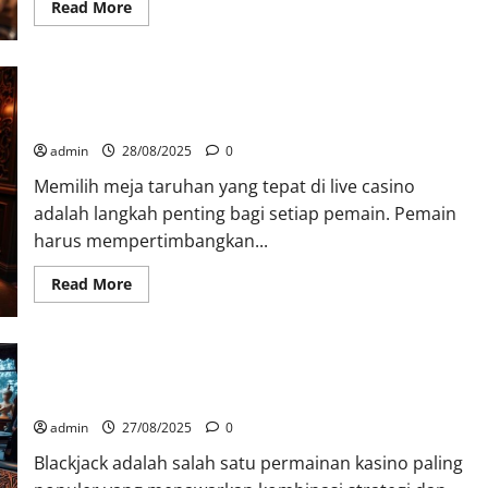
Read
Read More
more
about
Daftar
Situs
Judi
Tips Memilih Meja Taruhan di Live Casino untuk Pengalaman
Live
Casino
Terbaik
Mudah
Jackpot
admin
28/08/2025
0
dan
Cara
Memilih meja taruhan yang tepat di live casino
Memilihnya
adalah langkah penting bagi setiap pemain. Pemain
harus mempertimbangkan...
Read
Read More
more
about
Tips
Memilih
Meja
Panduan Lengkap Bermain Live Casino Blackjack: Strategi dan
Taruhan
di
Tips Terbaik
Live
Casino
admin
27/08/2025
0
untuk
Pengalaman
Blackjack adalah salah satu permainan kasino paling
Terbaik