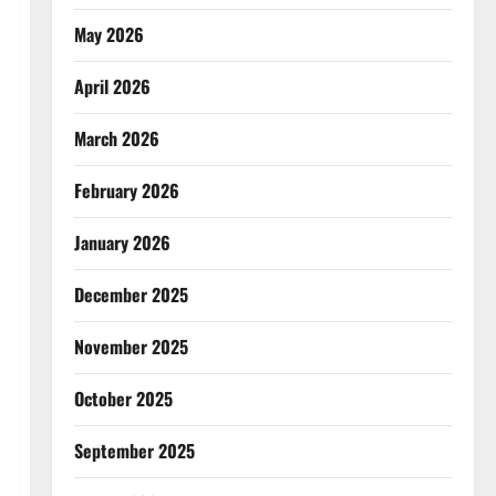
May 2026
April 2026
March 2026
February 2026
January 2026
December 2025
November 2025
October 2025
September 2025