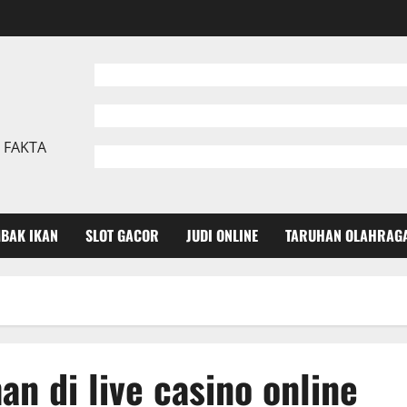
 FAKTA
BAK IKAN
SLOT GACOR
JUDI ONLINE
TARUHAN OLAHRAG
an di live casino online