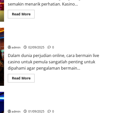
semakin menarik perhatian. Kasino...
Read
Read More
more
about
Live
Casino
Online
Cara Bermain Live Casino Untuk Pemula: Panduan Lengkap
Terbaik
Dengan
dan Tips Praktis
Dealer
Asli:
admin
02/09/2025
0
Pengalaman
Bermain
Dalam dunia perjudian online, cara bermain live
Yang
Memuaskan
casino untuk pemula sangatlah penting untuk
dipahami agar pengalaman bermain...
Read
Read More
more
about
Cara
Bermain
Live
Rekomendasi Situs Live Casino Terpercaya di Indonesia untuk
Casino
Untuk
Pengalaman Bertaruh yang Aman
Pemula:
Panduan
admin
01/09/2025
0