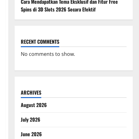
Cara Mendapatkan Tema Eksklusif dan Fitur Free
Spins di 3D Slots 2026 Secara Efektif
RECENT COMMENTS
No comments to show.
ARCHIVES
August 2026
July 2026
June 2026