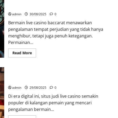
Pengalaman Seru Main Live Casino Baccarat: Strategi dan Tips
Live
Casino
Berhasil
Roulette:
Panduan
admin
30/08/2025
0
Efektif
untuk
Bermain live casino baccarat menawarkan
Sukses
pengalaman tempat perjudian yang tidak hanya
menghibur, tetapi juga penuh ketegangan.
Permainan...
Read
Read More
more
about
Pengalaman
Seru
Main
Daftar Situs Judi Live Casino Mudah Jackpot dan Cara
Live
Casino
Memilihnya
Baccarat:
Strategi
admin
29/08/2025
0
dan
Tips
Di era digital ini, situs judi live casino semakin
Berhasil
populer di kalangan pemain yang mencari
pengalaman bermain...