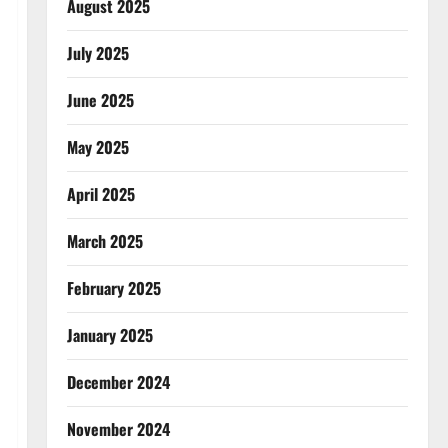
August 2025
July 2025
June 2025
May 2025
April 2025
March 2025
February 2025
January 2025
December 2024
November 2024