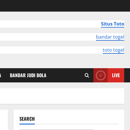
Situs Toto
bandar togel
toto togel
A
BANDAR JUDI BOLA
LIVE
SEARCH