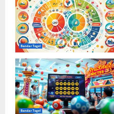
Bandar Togel
Bandar Togel