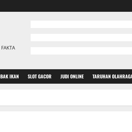
 FAKTA
BAK IKAN
SLOT GACOR
JUDI ONLINE
TARUHAN OLAHRAG