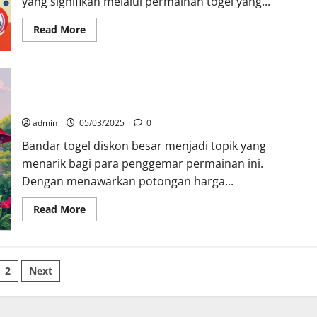
yang signifikan melalui permainan togel yang...
Read
Read More
more
about
Bandar
Togel
Hadiah
Bandar Togel Diskon Besar: Rahasia Mendapatkan Keuntungan
Terbesar:
Menangkan
Maksimal
Hadiah
Fantastis
admin
05/03/2025
0
dengan
Strategi
Bandar togel diskon besar menjadi topik yang
Cerdas
menarik bagi para penggemar permainan ini.
Dengan menawarkan potongan harga...
Read
Read More
more
about
Bandar
Togel
Diskon
sts
Besar:
2
Next
Rahasia
Mendapatkan
ination
Keuntungan
Maksimal