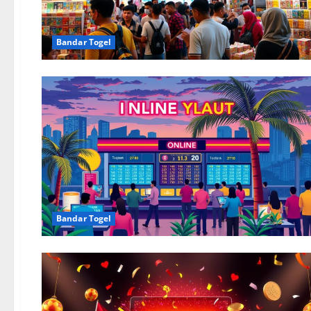
Bandar Togel
Bandar Togel