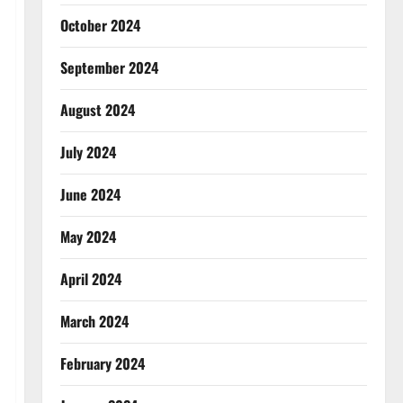
October 2024
September 2024
August 2024
July 2024
June 2024
May 2024
April 2024
March 2024
February 2024