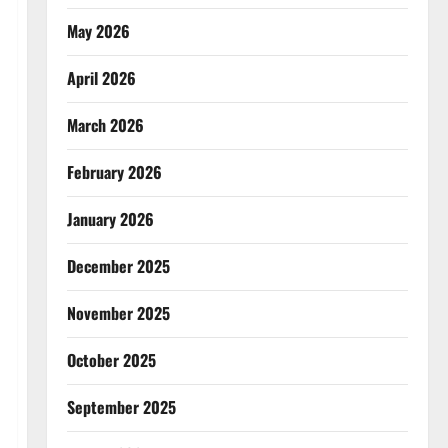
May 2026
April 2026
March 2026
February 2026
January 2026
December 2025
November 2025
October 2025
September 2025