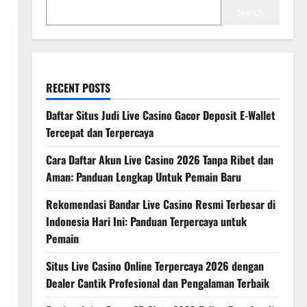
Search
RECENT POSTS
Daftar Situs Judi Live Casino Gacor Deposit E-Wallet
Tercepat dan Terpercaya
Cara Daftar Akun Live Casino 2026 Tanpa Ribet dan
Aman: Panduan Lengkap Untuk Pemain Baru
Rekomendasi Bandar Live Casino Resmi Terbesar di
Indonesia Hari Ini: Panduan Terpercaya untuk
Pemain
Situs Live Casino Online Terpercaya 2026 dengan
Dealer Cantik Profesional dan Pengalaman Terbaik