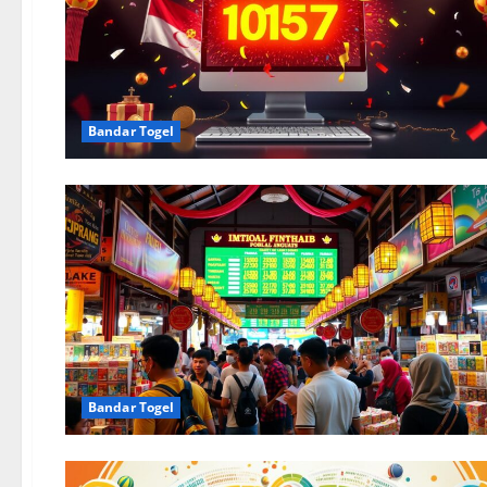
Bandar Togel
Bandar Togel