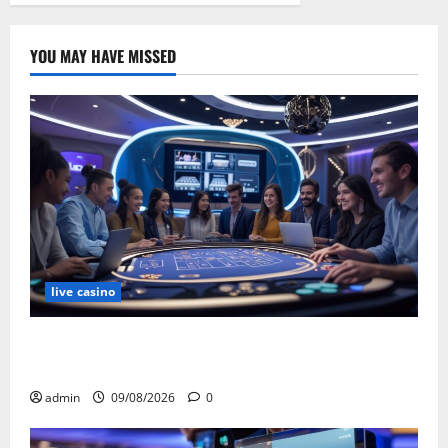
pagination
Keuntungan
Maksimal
YOU MAY HAVE MISSED
live casino
Panduan Main Baccarat Online Live Casino 2026
Untuk Pemula: Strategi dan Tips Sukses
admin
09/08/2026
0