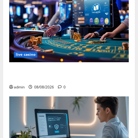
live casino
Daftar Situs Judi Live Casino Gacor Deposit E-Wallet
Tercepat dan Terpercaya
admin
08/08/2026
0