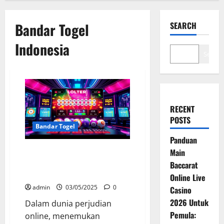
Bandar Togel
SEARCH
Indonesia
Search
RECENT
POSTS
Bandar Togel
Panduan
Bandar Togel Terpercaya
Main
Indonesia: Panduan Memilih
Baccarat
Situs yang Aman dan Terpercaya
Online Live
admin
03/05/2025
0
Casino
2026 Untuk
Dalam dunia perjudian
Pemula:
online, menemukan