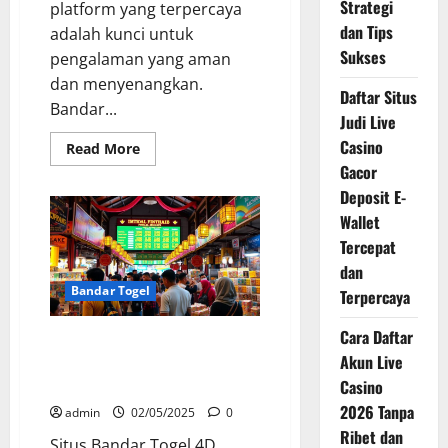
Strategi
platform yang terpercaya
dan Tips
adalah kunci untuk
Sukses
pengalaman yang aman
dan menyenangkan.
Daftar Situs
Bandar...
Judi Live
Casino
Read
Read More
more
Gacor
about
Bandar
Deposit E-
Togel
Terpercaya
Wallet
Indonesia:
Tercepat
Panduan
Memilih
dan
Situs
yang
Bandar Togel
Terpercaya
Aman
dan
Terpercaya
Cara Daftar
Situs Bandar Togel 4D: Panduan
Akun Live
Lengkap untuk Pemain Togel
Online
Casino
2026 Tanpa
admin
02/05/2025
0
Ribet dan
Situs Bandar Togel 4D