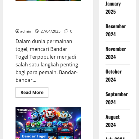
Pemain
January
Pemula
Bandar Togel Terpopuler:
2025
Panduan Memilih untuk Pemain
Cerdas
December
admin
27/04/2025
0
2024
Dalam dunia permainan
November
togel, mencari Bandar
2024
Togel Terpopuler menjadi
salah satu langkah penting
October
bagi para pemain. Bandar-
2024
bandar...
Read
Read More
September
more
about
2024
Bandar
Togel
Terpopuler:
August
Panduan
Memilih
2024
untuk
Pemain
Cerdas
Bandar Togel