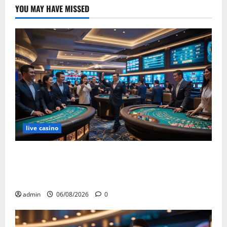
YOU MAY HAVE MISSED
live casino
Rekomendasi Bandar Live Casino Resmi Terbesar di
Indonesia Hari Ini: Panduan Terpercaya untuk
Pemain
admin
06/08/2026
0