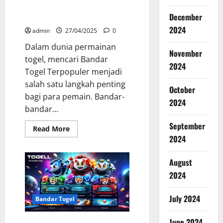
Panduan Memilih untuk Pemain
December
Cerdas
2024
admin
27/04/2025
0
Dalam dunia permainan
November
togel, mencari Bandar
2024
Togel Terpopuler menjadi
salah satu langkah penting
October
bagi para pemain. Bandar-
2024
bandar...
September
Read
Read More
more
2024
about
Bandar
Togel
August
Terpopuler:
Panduan
2024
Memilih
untuk
Pemain
July 2024
Cerdas
Bandar Togel
June 2024