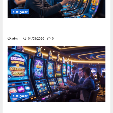
slot gacor
Review Jujur Game 3D Slots 2026 Paling Populer di
Kalangan Streamer Casino
admin
04/08/2026
0
slot gacor
Cara Mendapatkan Tema Eksklusif dan Fitur Free