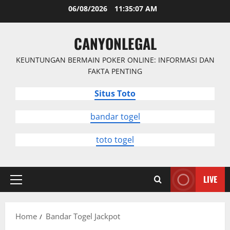
Skip
06/08/2026
11:35:08 AM
to
content
CANYONLEGAL
KEUNTUNGAN BERMAIN POKER ONLINE: INFORMASI DAN
FAKTA PENTING
Situs Toto
bandar togel
toto togel
LIVE
Primary
Menu
Home
Bandar Togel Jackpot