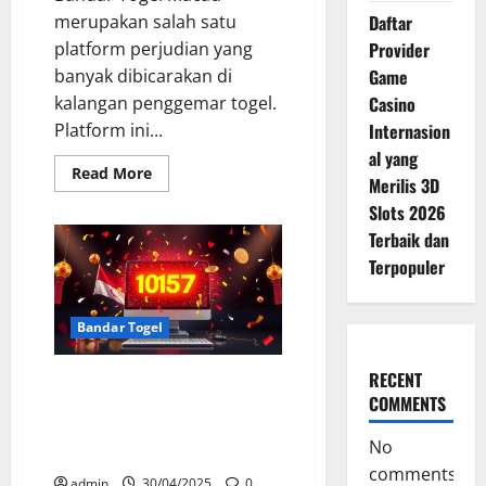
Daftar
merupakan salah satu
Provider
platform perjudian yang
Game
banyak dibicarakan di
Casino
kalangan penggemar togel.
Internasion
Platform ini...
al yang
Read
Read More
Merilis 3D
more
about
Slots 2026
Bandar
Togel
Terbaik dan
Macau:
Panduan
Terpopuler
Lengkap
untuk
Pemain
dan
Bandar Togel
Penggemar
Togel
RECENT
Bandar Togel Paling Gacor:
COMMENTS
Strategi Menang dan
Keberuntungan di Permainan
No
Togel
comments
admin
30/04/2025
0