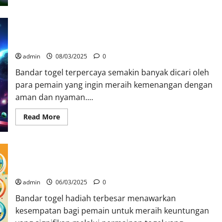
about
Bandar
Togel
Terpopuler:
Bandar Togel Terpercaya: Panduan Memilih dan Bermain
Panduan
Memilih
dengan Aman
untuk
Pemain
admin
08/03/2025
0
Cerdas
Bandar togel terpercaya semakin banyak dicari oleh
para pemain yang ingin meraih kemenangan dengan
aman dan nyaman....
Read
Read More
more
about
Bandar
Togel
Terpercaya:
Bandar Togel Hadiah Terbesar: Menangkan Hadiah Fantastis
Panduan
Memilih
dengan Strategi Cerdas
dan
Bermain
admin
06/03/2025
0
dengan
Aman
Bandar togel hadiah terbesar menawarkan
kesempatan bagi pemain untuk meraih keuntungan