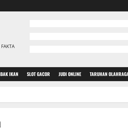
 FAKTA
BAK IKAN
SLOT GACOR
JUDI ONLINE
TARUHAN OLAHRAG
a