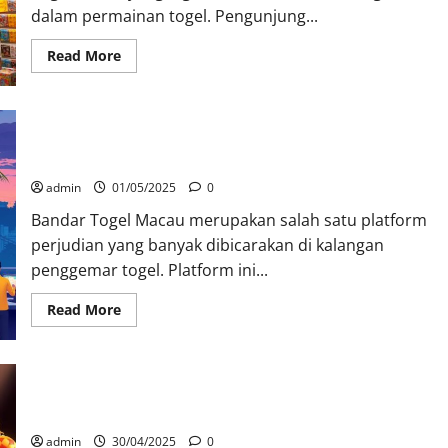
dalam permainan togel. Pengunjung...
Read
Read More
more
about
Situs
Bandar
Togel
Bandar Togel Macau: Panduan Lengkap untuk Pemain dan
4D:
Panduan
Penggemar Togel
Lengkap
untuk
admin
01/05/2025
0
Pemain
Togel
Bandar Togel Macau merupakan salah satu platform
Online
perjudian yang banyak dibicarakan di kalangan
penggemar togel. Platform ini...
Read
Read More
more
about
Bandar
Togel
Macau:
Bandar Togel Paling Gacor: Strategi Menang dan
Panduan
Lengkap
Keberuntungan di Permainan Togel
untuk
Pemain
admin
30/04/2025
0