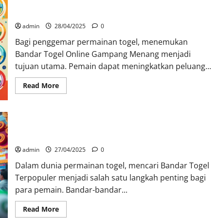
Bandar Togel Online Gampang Menang: Strategi dan Tips
Rahasia
Menang
untuk Pemain Pemula
Dalam
Permainan
admin
28/04/2025
0
Togel
Online
Bagi penggemar permainan togel, menemukan
Bandar Togel Online Gampang Menang menjadi
tujuan utama. Pemain dapat meningkatkan peluang...
Read
Read More
more
about
Bandar
Togel
Online
Bandar Togel Terpopuler: Panduan Memilih untuk Pemain
Gampang
Menang:
Cerdas
Strategi
dan
admin
27/04/2025
0
Tips
untuk
Dalam dunia permainan togel, mencari Bandar Togel
Pemain
Pemula
Terpopuler menjadi salah satu langkah penting bagi
para pemain. Bandar-bandar...
Read
Read More
more