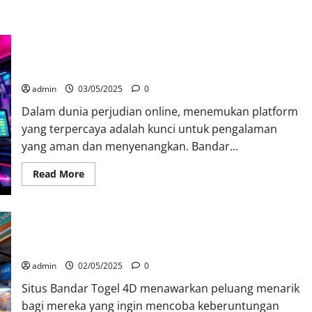
Bandar Togel Terpercaya Indonesia: Panduan Memilih Situs
yang Aman dan Terpercaya
admin
03/05/2025
0
Dalam dunia perjudian online, menemukan platform
yang terpercaya adalah kunci untuk pengalaman
yang aman dan menyenangkan. Bandar...
Read
Read More
more
about
Bandar
Togel
Terpercaya
Situs Bandar Togel 4D: Panduan Lengkap untuk Pemain Togel
Indonesia:
Panduan
Online
Memilih
Situs
admin
02/05/2025
0
yang
Aman
Situs Bandar Togel 4D menawarkan peluang menarik
dan
Terpercaya
bagi mereka yang ingin mencoba keberuntungan