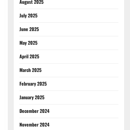
August 2025
July 2025
June 2025
May 2025
April 2025
March 2025
February 2025
January 2025
December 2024
November 2024