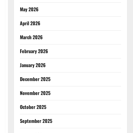
May 2026
April 2026
March 2026
February 2026
January 2026
December 2025
November 2025
October 2025
September 2025