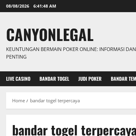
Skip
08/08/2026
6:41:49 AM
to
content
CANYONLEGAL
KEUNTUNGAN BERMAIN POKER ONLINE: INFORMASI DAN
PENTING
LIVE CASINO
BANDAR TOGEL
JUDI POKER
BANDAR TEM
Home
bandar togel terpercaya
bandar togel terpercay