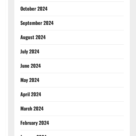
October 2024
September 2024
August 2024
July 2024
June 2024
May 2024
April 2024
March 2024
February 2024