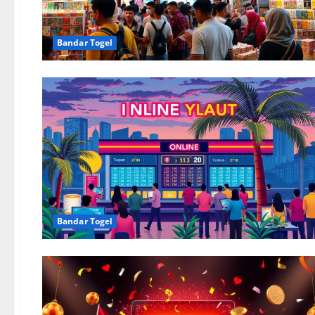
Bandar Togel
Bandar Togel