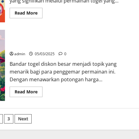
yang signifikan melalui permainan togel yang...
Read
Read More
more
about
Bandar
Togel
Hadiah
Bandar Togel Diskon Besar: Rahasia Mendapatkan Keuntungan
Terbesar:
Menangkan
Maksimal
Hadiah
Fantastis
admin
05/03/2025
0
dengan
Strategi
Bandar togel diskon besar menjadi topik yang
Cerdas
menarik bagi para penggemar permainan ini.
Dengan menawarkan potongan harga...
Read
Read More
more
about
Bandar
Togel
Diskon
s
Besar:
3
Next
Rahasia
Mendapatkan
nation
Keuntungan
Maksimal