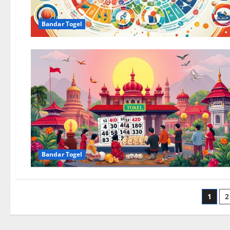
Bandar Togel
Bandar Togel
Post
1
2
pagi